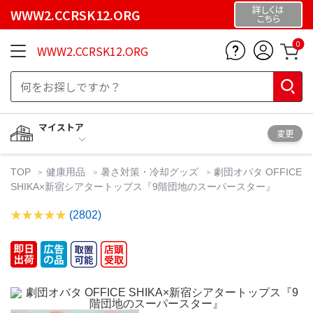
詳しくは
WWW2.CCRSK12.ORG
こちら
0
WWW2.CCRSK12.ORG
マイストア
変更
TOP
健康用品
暑さ対策・冷却グッズ
劇団オバタ OFFICE
SHIKA×新宿シアタートップス『9階団地のスーパースター』
(2802)