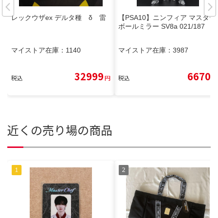
レックウザex デルタ種 δ 雷
【PSA10】ニンフィア マスター
ボールミラー SV8a 021/187
マイストア在庫：
1140
マイストア在庫：
3987
32999
6670
税込
円
税込
円
近くの売り場の商品