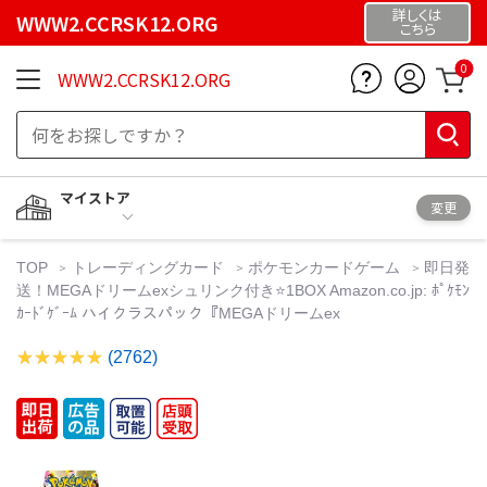
詳しくは
WWW2.CCRSK12.ORG
こちら
0
WWW2.CCRSK12.ORG
マイストア
変更
TOP
トレーディングカード
ポケモンカードゲーム
即日発
送！MEGAドリームexシュリンク付き⭐️1BOX Amazon.co.jp: ﾎﾟｹﾓﾝ
ｶｰﾄﾞｹﾞｰﾑ ハイクラスパック『MEGAドリームex
(2762)