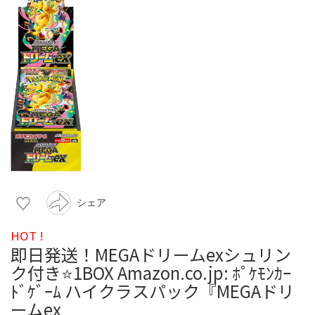
シェア
HOT !
即日発送！MEGAドリームexシュリン
ク付き⭐️1BOX Amazon.co.jp: ﾎﾟｹﾓﾝｶｰ
ﾄﾞｹﾞｰﾑ ハイクラスパック『MEGAドリ
ームex