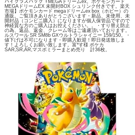
ハイクラスパック『MEGAドリームex。ポケモンカード
MEGAドリームEX 未開封BOX シュリンク付きです。楽天
市場】ポケモンカード megaドリームex box（ホビー）の
通販。ご覧頂きありがとうございます・新品、未使用、未
開封品（コンビニ購入）になりますが個人保管品ですので
神経質な方のご購入はお控えください。。・すり替え防止
の為、返品、返金、クレーム等はご遠慮頂いております。
ルスワール SR SM8b GXウルトラシャイニー 159/150。・
値下げは不可になります・即購入歓迎！即日発送致しま
す！よろしくお願い致します。富*す様 ポケカ
SAR,SR,AR,マスボミラーまとめ売り 計36枚。