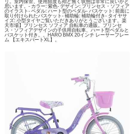
リ。室内保管、使用頻度も殆ど無く状態は非常に良いかと
思います。- カラー: 紫色- デザイン: プリンセス・ソフィア
のイラスト- ペダル: ハート型のペダル- バスケット: 前面に
取り付けられたバスケット- 補助輪: 補助輪付き- タイヤサ
イズ: 小型タイヤご覧いただきありがとうございます。楽
天市場】プリンセス ソフィア 自転車の通販。プリンセ
ス・ソフィアデザインの子供用自転車、ハート型ペダルと
バスケット付き。。HARO BMX 20インチ レーサーフレー
ム 【エキスパートXL】。