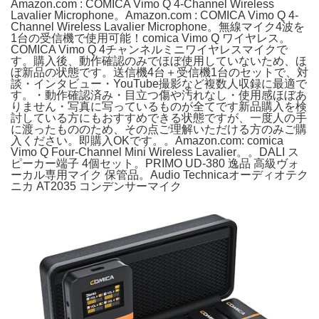
Amazon.com : COMICA Vimo Q 4-Channel Wireless
Lavalier Microphone。Amazon.com : COMICA Vimo Q 4-
Channel Wireless Lavalier Microphone。無線マイク4波を
1台の受信機で使用可能！comica Vimo Q ワイヤレス。
COMICA Vimo Q 4チャンネルミニワイヤレスマイクで
す。購入後、動作確認のみでほぼ使用していないため、ほ
ぼ新品の状態です。送信機4台＋受信機1台のセットで、対
談・インタビュー・YouTube撮影など複数人収録に最適で
す。・動作確認済み・目立つ傷や汚れなし・使用感ほぼあ
りません・写真に写っているものが全てです新品購入を検
討している方にもおすすめできる状態ですが、一度人の手
に渡ったもののため、その点ご理解いただける方のみご購
入ください。即購入OKです。。Amazon.com: comica
Vimo Q Four-Channel Mini Wireless Lavalier。。DALI ス
ピーカー端子 4個セット。PRIMO UD-380 逸品 高級ヴォ
ーカル専用マイク 保管品。Audio Technicaオーディオテク
ニカ AT2035 コンデンサーマイク