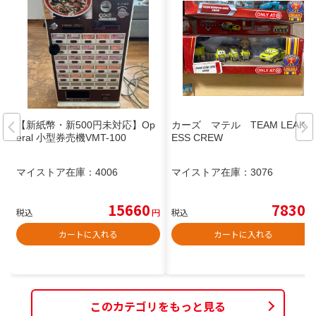
【新紙幣・新500円未対応】Op
カーズ マテル TEAM LEAK L
eral 小型券売機VMT-100
ESS CREW
マイストア在庫：
4006
マイストア在庫：
3076
15660
7830
税込
円
税込
円
カートに入れる
カートに入れる
このカテゴリをもっと見る