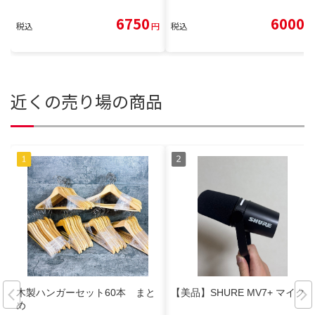
6750
6000
税込
円
税込
円
近くの売り場の商品
木製ハンガーセット60本 まと
【美品】SHURE MV7+ マイク
め