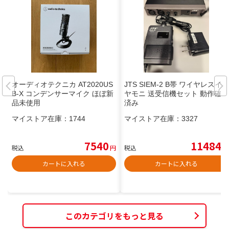
オーディオテクニカ AT2020US
JTS SIEM-2 B帯 ワイヤレスイ
B-X コンデンサーマイク ほぼ新
ヤモニ 送受信機セット 動作確認
品未使用
済み
マイストア在庫：
1744
マイストア在庫：
3327
7540
11484
税込
円
税込
円
カートに入れる
カートに入れる
このカテゴリをもっと見る