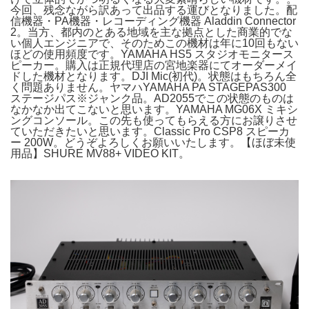
今回、残念ながら訳あって出品する運びとなりました。配
信機器・PA機器・レコーディング機器 Aladdin Connector
2。当方、都内のとある地域を主な拠点とした商業的でな
い個人エンジニアで、そのためこの機材は年に10回もない
ほどの使用頻度です。YAMAHA HS5 スタジオモニタース
ピーカー。購入は正規代理店の宮地楽器にてオーダーメイ
ドした機材となります。DJI Mic(初代)。状態はもちろん全
く問題ありません。ヤマハYAMAHA PA STAGEPAS300
ステージパス※ジャンク品。AD2055でこの状態のものは
なかなか出てこないと思います。YAMAHA MG06X ミキシ
ングコンソール。この先も使ってもらえる方にお譲りさせ
ていただきたいと思います。Classic Pro CSP8 スピーカ
ー 200W。どうぞよろしくお願いいたします。【ほぼ未使
用品】SHURE MV88+ VIDEO KIT。