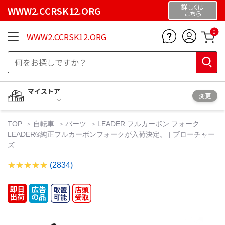
詳しくは
WWW2.CCRSK12.ORG
こちら
0
WWW2.CCRSK12.ORG
マイストア
変更
TOP
自転車
パーツ
LEADER フルカーボン フォーク
LEADER®︎純正フルカーボンフォークが入荷決定。 | ブローチャー
ズ
(2834)