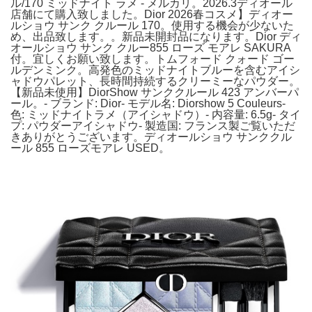
ル/170 ミッドナイト ラメ - メルカリ。2026.3ディオール
店舗にて購入致しました。Dior 2026春コスメ】ディオー
ルショウ サンク クルール 170。使用する機会が少ないた
め、出品致します。。新品未開封品になります。Dior ディ
オールショウ サンク クルー855 ローズ モアレ SAKURA
付。宜しくお願い致します。トムフォード クォード ゴー
ルデンミンク。高発色のミッドナイトブルーを含むアイシ
ャドウパレット、長時間持続するクリーミーなパウダー。
【新品未使用】DiorShow サンククルール 423 アンバーパ
ール。- ブランド: Dior- モデル名: Diorshow 5 Couleurs-
色: ミッドナイトラメ（アイシャドウ）- 内容量: 6.5g- タイ
プ: パウダーアイシャドウ- 製造国: フランス製ご覧いただ
きありがとうございます。ディオールショウ サンククル
ール 855 ローズモアレ USED。