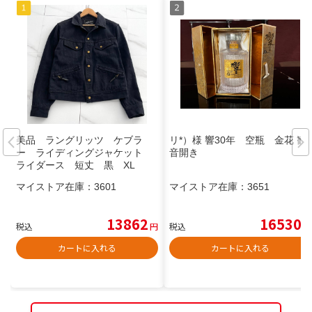
美品 ラングリッツ ケブラ
リ*）様 響30年 空瓶 金花 観
ー ライディングジャケット
音開き
ライダース 短丈 黒 XL
マイストア在庫：
3601
マイストア在庫：
3651
13862
16530
税込
円
税込
円
カートに入れる
カートに入れる