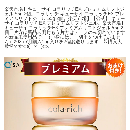
楽天市場】キューサイ コラリッチEX プレミアムリフトジ
ェル 55g 2個。コラリッチ キューサイ コラリッチEX プレ
ミアムリフトジェル 55g 2個。楽天市場】【公式】 キュー
サイ コラリッチ EX プレミアムリフトジェル。楽天市場】
キューサイ コラリッチEX プレミアムリフトジェル 55g 2
個。片方は新品未開封もう片方はテープのみ切れています
が新品未使用品です（中身には、一切手をつけていませ
ん）2025.7月購入55g入りを2個お送りします！即購入大
歓迎です⊂((・x・))⊃。