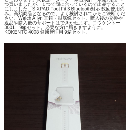
つ買いましたが、１つで間に合っているので出品すること
にしました。SIXPAD Foot Fit 3 Bluetooth対応 数回使用の
み。高額商品となるので、よく検討されてからご決断くだ
さい。Welch Allyn 耳鏡・眼底鏡セット。購入後の交換や
返品や購入後のサポートはできかねます。コウケントー
3001、9箱セット。必要な方に届きますように。
KŌKENTŌ 4008 健康管理用 9箱セット。