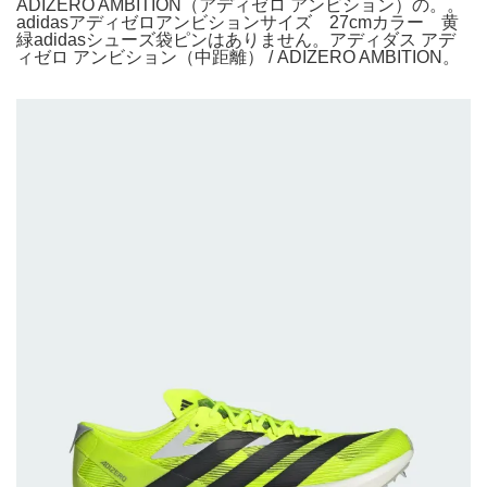
ADIZERO AMBITION（アディゼロ アンビション）の。。
adidasアディゼロアンビションサイズ 27cmカラー 黄
緑adidasシューズ袋ピンはありません。アディダス アデ
ィゼロ アンビション（中距離） / ADIZERO AMBITION。