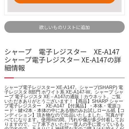
欲しいものリストに追加
シャープ 電子レジスター XE-A147
シャープ電子レジスター XE-A147の詳
細情報
シャープ電子レジスター XE-A147。シャープ(SHARP) 電
子レジスタ 8部門 ホワイト系 XE-A147-W。シャープ シャ
ープ 電子レジスタ XE－A147の通販｜カウネット。ご覧
いただきありがとうございます！【商品】SHARP シャー
プ電子レジスター XE-A147 【付属品】・本体・電源コ
ード・鍵×2本・本体の中にある物のみお試しロール紙【コ
ンディション】頂き物なので出品いたしました。写真がす
べてになります。使用￼の間、汚れや傷が多少付着してお
りますので、ご了承下さいただ一度人の手に渡っているも
のですので、あまりにも神経質な方のご購入はお控えくだ