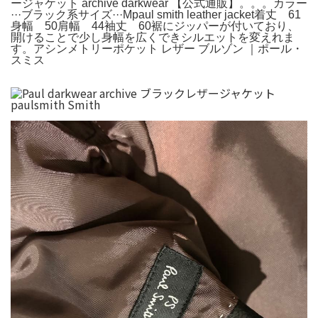
ージャケット archive darkwear 【公式通販】。。。カラー
···ブラック系サイズ···Mpaul smith leather jacket着丈 61
身幅 50肩幅 44袖丈 60裾にジッパーが付いており、
開けることで少し身幅を広くできシルエットを変えれま
す。アシンメトリーポケット レザー ブルゾン ｜ポール・
スミス