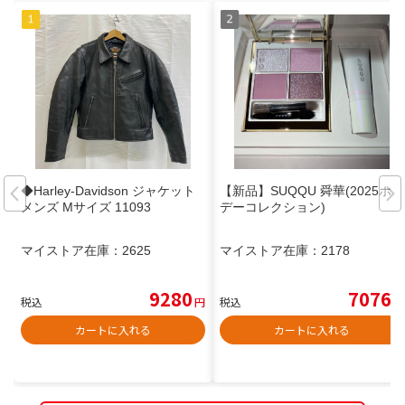
◆Harley-Davidson ジャケット
【新品】SUQQU 舜華(2025ホリ
メンズ Mサイズ 11093
デーコレクション)
マイストア在庫：
2625
マイストア在庫：
2178
9280
7076
税込
円
税込
円
カートに入れる
カートに入れる