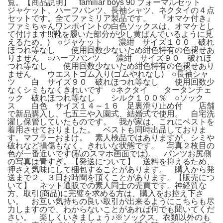
覧。【商品説明】 familiar boys 90 フォーマルセット
ジャケット、ハーフパンツ、長袖シャツ、ネクタイの４点
セットです。全てファミリア製品です。 『オマケ付き』
ファミちゃんワンポイントの白色ソックスは、オマケとし
て付けます!!(靴を履いた部分が少し黄ばんでいるように見
えるため。) ○ジャケット 濃紺 サイズ１００ 破れ
ほつれ等なし 使用回数少ないため紺色特有の色褪せあ
りません ○ハーフパンツ 濃紺 サイズ９０ 破れほ
つれ等なし 使用回数少ないため紺色特有の色褪せあり
ません ウエストゴム入り(ゴムやれなし) ○長袖シャ
ツ 白 サイズ９０ 破れほつれ等なし 使用回数少
なくシミもなくきれいです ○ネクタイ タータンチェ
ック 破れほつれ等なし シルク１００％ ○ソック
ス 白色 サイズ１４～１６ 足裏滑り止め付 店舗
で新品購入し、七五三や入園式、結婚式で使用。 自宅洗
濯し保管していたものです。 我が家は、これにベストを
着用させておりました。 ベストも同時出品しておりま
す。マフラーおまけ。 素人検品ではありますが、シミや
破れなど損傷もなく、きれいな状態です。 写真２枚目の
色が一番近いです(私のスマホ画面では)。 パンツお尻側
の写真は青すぎ。【発送について】 送料を抑えるため、
押さえ気味にして梱包することがあります。 購入から発
送まで２、３日お時間を頂くことがあります。【販売につ
いて】 ネット通販での素人同士の売買です。神経質な
方、取引(商品)に完璧を求める方は、購入をお控え下さ
い。 お互い気持ちの良い取引が出来るようにこちらも尽
力しますので、わからないことがあれば何でも聞いてくだ
さい。 楽しくいきましょう♪※ソックス、衣類以外のも