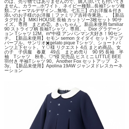
のは、売り物ではありませんので、購入頂いても付いてき
ません。カラー...ホワイト、ネイビー種類...長袖Tシャツ種
類...フォーマルデザイン...無地。七五三】のお洋服＆付き
添いのお子様のお洋服｜ファミリア吉祥寺東急。。【新品
タグ付き】 MIKI HOUSE 長袖 カットソー3枚セット 90サ
イズ。専用 まとめ②。きぃちゃん¨̮。新品未使用 familiar
90 ストライプ柄 長袖Tシャツ。専用。。Dior グラデーシ
ョン Tシャツ 12M。m*中様 アンパンマン大好き！90セン
チ。【新品未使用】セモン semon タイダイ セットアップ
パープル。サンリオ✖️gelato pique Tシャツ、ショートパ
ンツ上下セット。Ｙ♡様 リクエスト 4点 まとめ商品。女
の子 子供服 春夏 49点 まとめ売り 90 95 長袖 半
袖 Tシャツ 秋冬。♡*様 完売品 ヒスミニ LITTLE BEE
羽付き 半袖Tシャツ 90。Another Fox セットアップ 2-
3y。【新品未使用】Apolina 19AW ジャンヌドレスカーネ
ーション