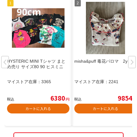
HYSTERIC MINI Tシャツ まと
misha&puff 毒花パロマ 2y
め売り サイズ80 90 ヒスミニ
マイストア在庫：
3365
マイストア在庫：
2241
6380
9854
税込
円
税込
円
カートに入れる
カートに入れる