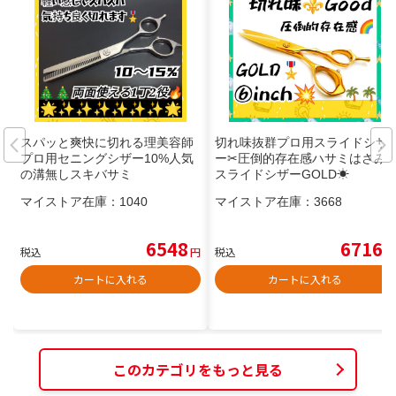
スパッと爽快に切れる理美容師
切れ味抜群プロ用スライドシザ
プロ用セニングシザー10%人気
ー✂圧倒的存在感ハサミはさみ
の溝無しスキバサミ
スライドシザーGOLD☀
マイストア在庫：
1040
マイストア在庫：
3668
6548
6716
税込
円
税込
円
カートに入れる
カートに入れる
このカテゴリをもっと見る