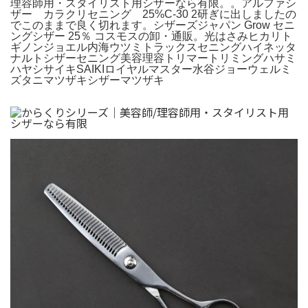
理容師用・スタイリスト用シザーなら有限。。アルファシ
ザー カラクリセニング 25%C-30 2研ぎに出しましたの
でこのままで良く切れます。シザーズジャパン Grow セニ
ングシザー 25％ コスモスの卸・通販。光はさみヒカリト
ギノンジョエル内海ウツミトラックスセニングハイネッタ
ナルトシザーセニング美容理容トリマートリミングハサミ
ハヤシサイキSAIKIロイヤルマスター水谷ジョーウェルミ
ズタニマツザキシザーマツザキ