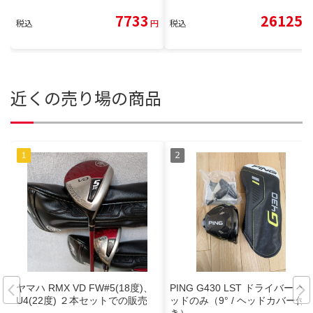
7733
26125
税込
円
税込
円
近くの売り場の商品
ヤマハ RMX VD FW#5(18度)、
PING G430 LST ドライバー ヘ
U4(22度) ２本セットでの販売
ッドのみ（9° / ヘッドカバー付