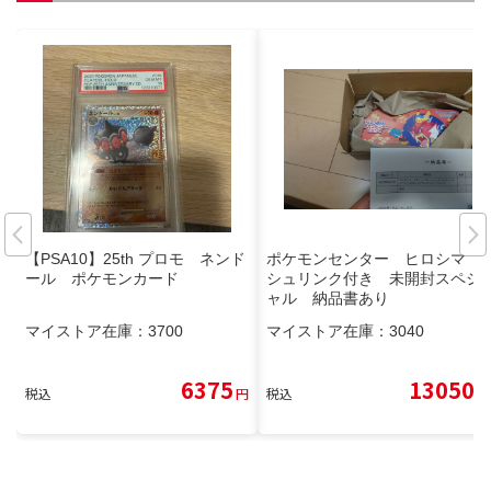
【PSA10】25th プロモ ネンド
ポケモンセンター ヒロシマ
ール ポケモンカード
シュリンク付き 未開封スペシ
ャル 納品書あり
マイストア在庫：
3700
マイストア在庫：
3040
6375
13050
税込
円
税込
円