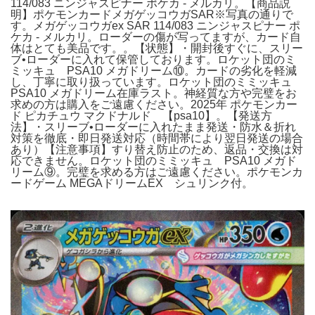
114/083 ニンジャスピナー ポケカ - メルカリ。【商品説
明】ポケモンカードメガゲッコウガSAR※写真の通りで
す。メガゲッコウガex SAR 114/083 ニンジャスピナー ポ
ケカ - メルカリ。ローダーの傷が写ってますが、カード自
体はとても美品です。。【状態】・開封後すぐに、スリー
ブ•ローダーに入れて保管しております。ロケット団のミ
ミッキュ PSA10 メガドリーム⑩。カードの劣化を軽減
し、丁寧に取り扱っています。ロケット団のミミッキュ
PSA10 メガドリーム在庫ラスト。神経質な方や完璧をお
求めの方は購入をご遠慮ください。2025年 ポケモンカー
ド ピカチュウ マクドナルド 【psa10】。【発送方
法】・スリーブ•ローダーに入れたまま発送・防水＆折れ
対策を徹底・即日発送対応（時間帯により翌日発送の場合
あり）【注意事項】すり替え防止のため、返品・交換は対
応できません。ロケット団のミミッキュ PSA10 メガド
リーム⑨。完璧を求める方はご遠慮ください。ポケモンカ
ードゲーム MEGAドリームEX シュリンク付。