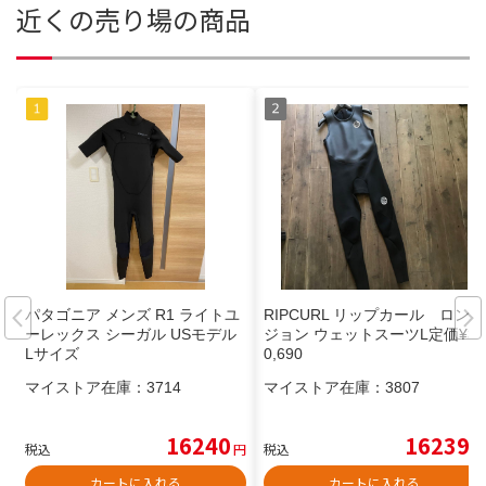
近くの売り場の商品
パタゴニア メンズ R1 ライトユ
RIPCURL リップカール ロング
ーレックス シーガル USモデル
ジョン ウェットスーツL定価¥3
Lサイズ
0,690
マイストア在庫：
3714
マイストア在庫：
3807
16240
16239
税込
円
税込
円
カートに入れる
カートに入れる