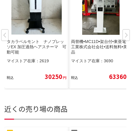
タカラベルモント ナノプレッ
両替機•MC11D•架台付•東亜電子
ソEX 加圧過熱ヘアスチーマ 可
工業株式会社会社•送料無料•美
動可能
品
マイストア在庫：
2619
マイストア在庫：
3690
30250
63360
税込
円
税込
円
近くの売り場の商品