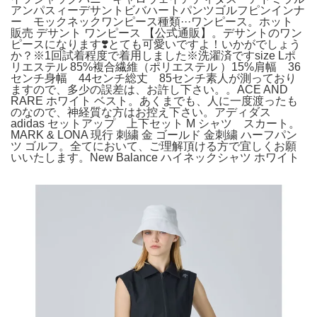
アンパスィーデサントビバハートパンツゴルフピンインナ
ー モックネックワンピース種類···ワンピース。ホット
販売 デサント ワンピース 【公式通販】。デサントのワン
ピースになります❣️とても可愛いですよ！いかがでしょう
か？※1回試着程度で着用しました※洗濯済ですsize Lポ
リエステル 85%複合繊維（ポリエステル ）15%肩幅 36
センチ身幅 44センチ総丈 85センチ素人が測っており
ますので、多少の誤差は、お許し下さい。。ACE AND
RARE ホワイト ベスト。あくまでも、人に一度渡ったも
のなので、神経質な方はお控え下さい。アディダス
adidas セットアップ 上下セット M シャツ スカート。
MARK & LONA 現行 刺繍 金 ゴールド 金刺繍 ハーフパン
ツ ゴルフ。全てにおいて、ご理解頂ける方で宜しくお願
いいたします。New Balance ハイネックシャツ ホワイト