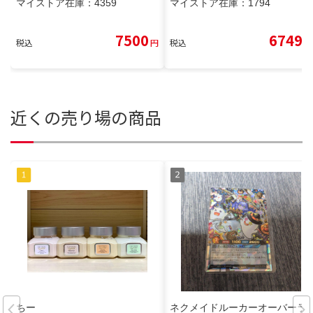
マイストア在庫：
4359
マイストア在庫：
1794
7500
6749
税込
円
税込
円
近くの売り場の商品
ちー
ネクメイドルーカーオーバーラ