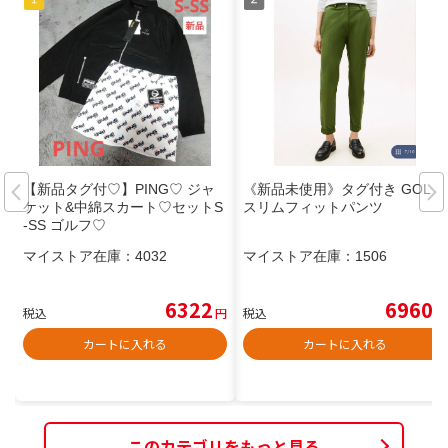
【新品タグ付♡】PING♡ ジャ
《新品未使用》タグ付き GOLF
ケット&中綿スカート♡セットS
スリムフィットパンツ
-SS ゴルフ♡
マイストア在庫：
4032
マイストア在庫：
1506
6322
6960
税込
円
税込
円
カートに入れる
カートに入れる
このカテゴリをもっと見る