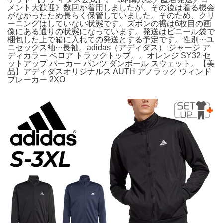
メント大歓迎》数回か着用しましたが、その後は着る機会
がなかったため長らく保管していました。そのため、クリ
ーニングはしていない状態です。ズボンの裾は6枚目の画
像にある通りの状態になっています。発送はビニール袋で
梱包した上で箱に入れての発送とする予定です。性別···ユ
ニセックス袖···長袖。adidas（アディダス） ジャージ ア
ディカラー ベロア トラックトップ。。オレンジ SY32 セ
ットアップ パーカー パンツ ダンボール スウェット。【美
品】アディダスオリジナルス AUTH アノラック ウィンド
ブレーカー 2XO