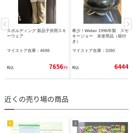
スポルディング 新品子供用スキ
希少！Weber 1996年製 スモー
ーウェア
キージョー 未使用品（箱付
き）
マイストア在庫：
4698
マイストア在庫：
3280
7656
6444
税込
円
税込
円
近くの売り場の商品