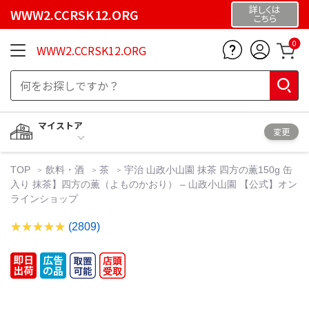
詳しくは
WWW2.CCRSK12.ORG
こちら
0
WWW2.CCRSK12.ORG
マイストア
変更
TOP
飲料・酒
茶
宇治 山政小山園 抹茶 四方の薫150g 缶
入り 抹茶】四方の薫（よものかおり） – 山政小山園 【公式】オン
ラインショップ
(2809)