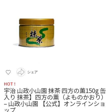
シェア
HOT !
宇治 山政小山園 抹茶 四方の薫150g 缶
入り 抹茶】四方の薫（よものかおり）
– 山政小山園 【公式】オンラインショ
ップ