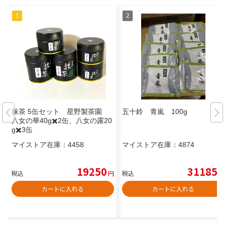
抹茶 5缶セット 星野製茶園
五十鈴 青嵐 100g
八女の華40g✖️2缶、八女の露20
g✖️3缶
マイストア在庫：
4458
マイストア在庫：
4874
19250
31185
税込
円
税込
円
カートに入れる
カートに入れる