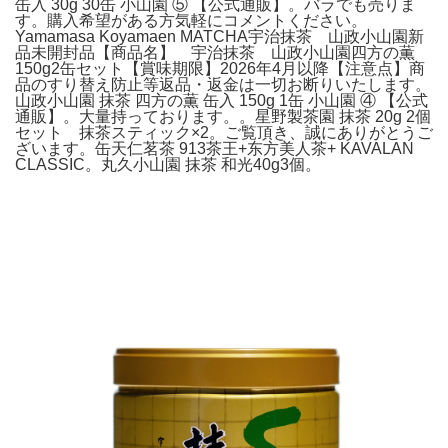
缶入 30g 30缶 小山園 ⑤ 【公式通販】。バラでも売りま
す。購入希望がある方気軽にコメントください。
Yamamasa Koyamaen MATCHA宇治抹茶 山政小山園新
品未開封品【商品名】 宇治抹茶 山政小山園四方の薫
150g2缶セット【賞味期限】2026年4月以降【注意点】商
品のすり替え防止等返品・返金は一切お断りいたします。
山政小山園 抹茶 四方の薫 缶入 150g 1缶 小山園 ④ 【公式
通販】。大量持っております。。星野製茶園 抹茶 20g 2個
セット 抹茶スティック×2。ご覧頂き、誠にありがとうご
ざいます。缶天仁茗茶 913茶王+东方美人茶+ KAVALAN
CLASSIC。丸久小山園 抹茶 和光40g3個。