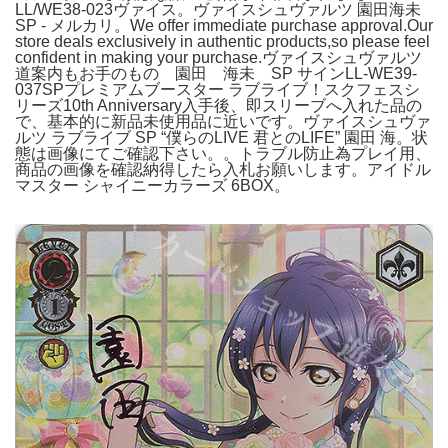
LL/WE38-023ヴァイス。ヴァイスシュヴァルツ 園田海未
SP - メルカリ。We offer immediate purchase approval.Our
store deals exclusively in authentic products,so please feel
confident in making your purchase.ヴァイスシュヴァルツ
道案内もお手のもの 園田 海未 SP サインLL-WE39-
037SPプレミアムブースター ラブライブ！スクフェスシ
リーズ10th Anniversary入手後、即スリーブへ入れた品の
で、基本的に新品未使用品に近いです。ヴァイスシュヴァ
ルツ ラブライブ SP “僕らのLIVE 君とのLIFE” 園田 海。状
態は画像にてご確認下さい。。トラブル防止為プレイ用、
商品の画像を確認納得したら入札お願いします。アイドル
マスター シャイニーカラーズ 6BOX。