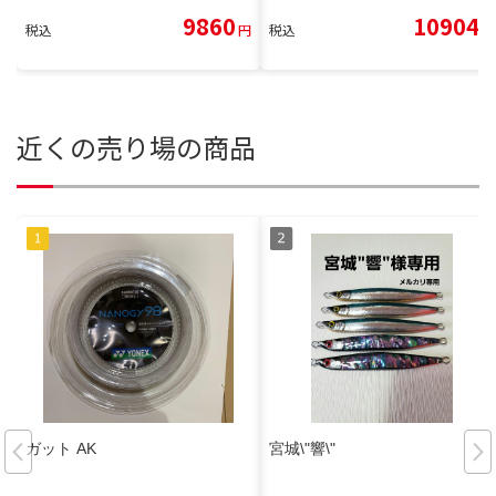
9860
10904
税込
円
税込
円
近くの売り場の商品
ガット AK
宮城\"響\"