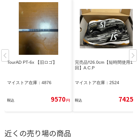
TourAD PT-6x 【旧ロゴ】
完売品‼️26.0cm【短時間使用1
回】A.C.P
マイストア在庫：
4876
マイストア在庫：
2524
9570
7425
税込
円
税込
円
近くの売り場の商品