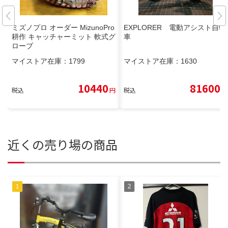
ミズノプロ オーダー MizunoPro
EXPLORER 電動アシスト自転
耕作 キャッチャーミット 軟式グ
車
ローブ
マイストア在庫：
1799
マイストア在庫：
1630
10440
81600
税込
円
税込
円
近くの売り場の商品