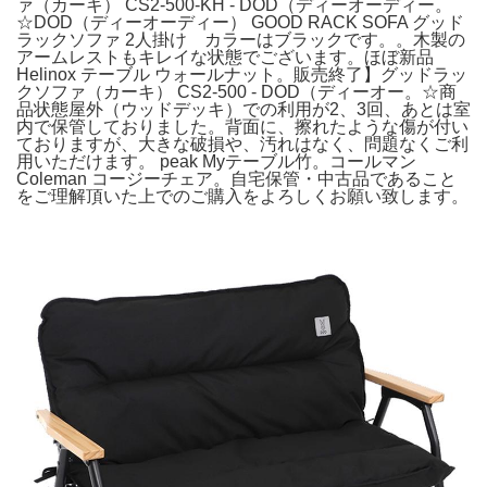
ァ（カーキ） CS2-500-KH - DOD（ディーオーディー。
☆DOD（ディーオーディー） GOOD RACK SOFA グッド
ラックソファ 2人掛け カラーはブラックです。。木製の
アームレストもキレイな状態でございます。ほぼ新品
Helinox テーブル ウォールナット。販売終了】グッドラッ
クソファ（カーキ） CS2-500 - DOD（ディーオー。☆商
品状態屋外（ウッドデッキ）での利用が2、3回、あとは室
内で保管しておりました。背面に、擦れたような傷が付い
ておりますが、大きな破損や、汚れはなく、問題なくご利
用いただけます。 peak Myテーブル竹。コールマン
Coleman コージーチェア。自宅保管・中古品であること
をご理解頂いた上でのご購入をよろしくお願い致します。