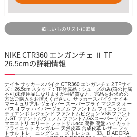
欲しいものリストに追加
NIKE CTR360 エンガンチェ Ⅱ TF
26.5cmの詳細情報
ナイキ サッカースパイク CTR360 エンガンチェ 2 TFサイ
ズ：26.5cm スタッド：TF付属品：シューズのみ(箱の付属
不可)未使用品になりますが神経質な方、完品をお求めの
方はご購入をお控えください。サッカースパイク ナイキ
マーキュリアル ヴェイパー スーパーフライ マジスタ オー
パス オブラ ハイパーヴェノム ファントム フィニッシュ
ティエンポ レジェンド ファントムビジョン VSNファント
ムGT ファントムヴェノム ファントムGXスーパーリゲラ
マエストリ エリート フットサルacc 廃番 廃盤 ハイカット
フライニット カンガルー 天然皮革 合成皮革 レザー フッ
トサル トレーニングシューズ トレシュー 33。DIADORA