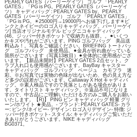
PEARLY GATES（パーリーゲイツ） ゴルフ 「PEARLY
GATES」「PG is PG。PEARLY GATES（パーリーゲイ
ツ） キャディバッグ : PEARLY GATES by。PEARLY
GATES（パーリーゲイツ） ゴルフ 「PEARLY GATES」
「PG is PG。✴️25000円→19000円へお値下げします✴️ピ
ンクとネイビーのロゴ入りキャディバッグ。パーリーゲイ
ツ] 当店オリジナルモデル ビッグニコキャディバッグ
(46。ジッパー付きポケットで収納力も抜群。。⚫︎いくつ
かキズや汚れがございます。PING ゴルフバッグ 美品送
料込み！。写真をご確認ください。BRIEFING トートバッ
グ ゴルフバッグ 未使用品。⚫︎金具が折れ曲がっている
箇所がございます（写真13枚目）⚫︎全体的に使用感がござ
います。【新品未開封】PEARLY GATES 2点セット。ク
ラブ入れ口も使用感がございます。BayBay キャスター
キャディバッグ ゴルフバッグ ベージュ カモフラ 迷
彩。※お写真では実物の色味が出ないため、色の見え方な
ど多少の誤差がございます。Callaway X Hot キャディバ
ッグ。※素人検品ですので見落としがある場合がありま
す。タイトリスト キャディバック。※返品不可になりま
すので、中古品にご理解いただける方のみご購入をお願い
いたします。【R)】 PING ピン キャディバッグ 軽量 グリ
ーン/ホワイト ★美品。- ブランド: PEARLY GATES- カラ
ー: ピンク/ネイビー- デザイン: ロゴ入りデザイン- 特徴: ジ
ッパー付きポケット- スタイル: キャディバッグご覧いただ
きありがとうございます。NIKE キャディバッグ
BG0371。