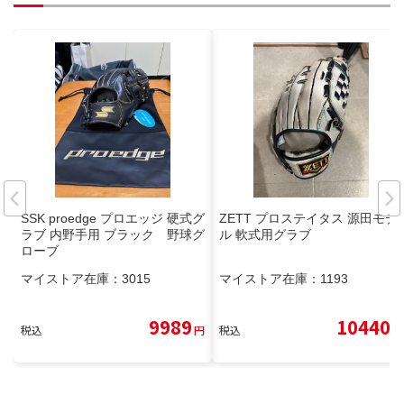
SSK proedge プロエッジ 硬式グ
ZETT プロステイタス 源田モデ
ラブ 内野手用 ブラック 野球グ
ル 軟式用グラブ
ローブ
マイストア在庫：
3015
マイストア在庫：
1193
9989
10440
税込
円
税込
円