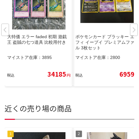
大特価 エラー faded 初期 遊戯
ポケモンカード ブラッキー エー
王 盗賊の七つ道具 比較用付き
フィ イーブイ プレミアムファイ
ル 3枚セット
マイストア在庫：
3895
マイストア在庫：
2800
34185
6959
税込
円
税込
円
近くの売り場の商品