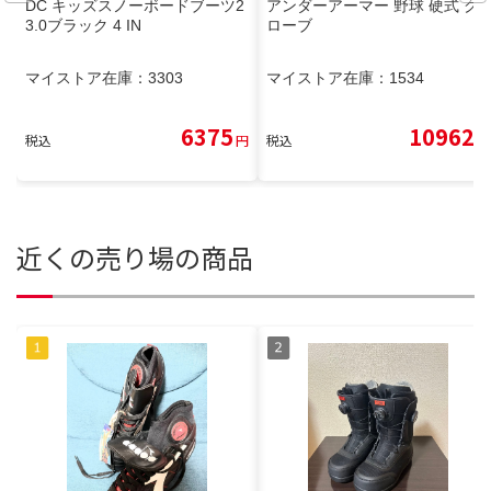
DC キッズスノーボードブーツ2
アンダーアーマー 野球 硬式 グ
3.0ブラック 4 IN
ローブ
マイストア在庫：
3303
マイストア在庫：
1534
6375
10962
税込
円
税込
円
近くの売り場の商品