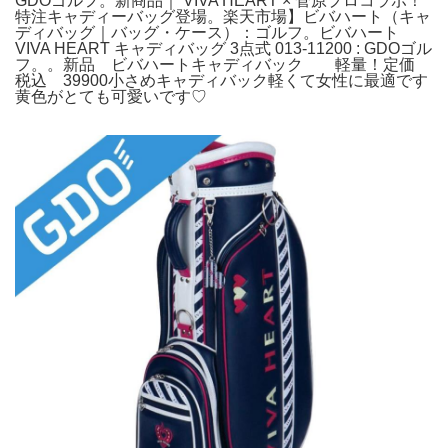
GDOゴルフ。新商品｜ VIVA HEART × 菅原プロコラボ！
特注キャディーバッグ登場。楽天市場】ビバハート（キャ
ディバッグ｜バッグ・ケース）：ゴルフ。ビバハート
VIVA HEART キャディバッグ 3点式 013-11200 : GDOゴル
フ。。新品 ビバハートキャディバック 軽量！定価
税込 39900小さめキャディバック軽くて女性に最適です
黄色がとても可愛いです♡