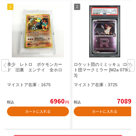
希少 レトロ ポケモンカー
ロケット団のミミッキュ :ロケッ
ド 旧裏 エンテイ 全ホロ
ト団マークミラー [M2a 079/19
3]
マイストア在庫：
1675
マイストア在庫：
3725
6960
7089
税込
円
税込
円
カートに入れる
カートに入れる