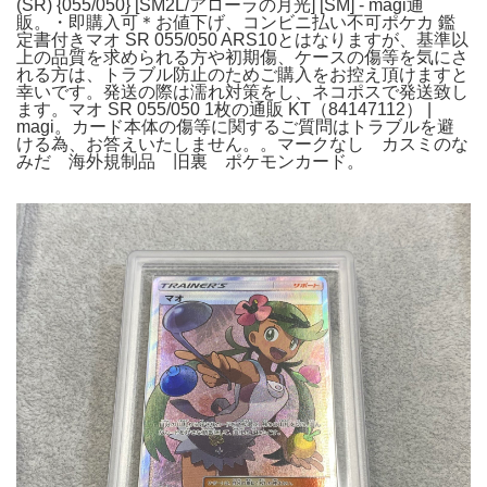
(SR) {055/050} [SM2L/アローラの月光] [SM] - magi通
販。・即購入可＊お値下げ、コンビニ払い不可ポケカ 鑑
定書付きマオ SR 055/050 ARS10とはなりますが、基準以
上の品質を求められる方や初期傷、ケースの傷等を気にさ
れる方は、トラブル防止のためご購入をお控え頂けますと
幸いです。発送の際は濡れ対策をし、ネコポスで発送致し
ます。マオ SR 055/050 1枚の通販 KT（84147112） |
magi。カード本体の傷等に関するご質問はトラブルを避
ける為、お答えいたしません。。マークなし カスミのな
みだ 海外規制品 旧裏 ポケモンカード。