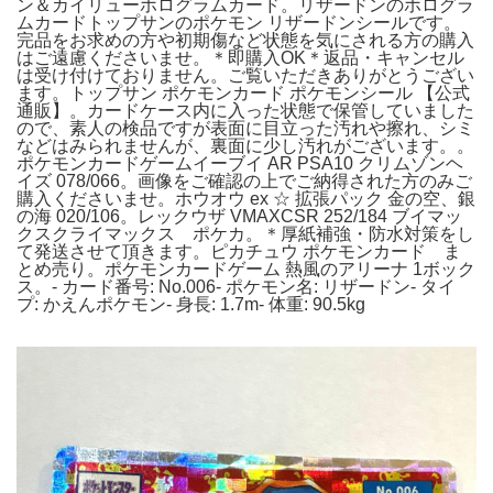
ン＆カイリューホログラムカード。リザードンのホログラ
ムカードトップサンのポケモン リザードンシールです。
完品をお求めの方や初期傷など状態を気にされる方の購入
はご遠慮くださいませ。＊即購入OK＊返品・キャンセル
は受け付けておりません。ご覧いただきありがとうござい
ます。トップサン ポケモンカード ポケモンシール 【公式
通販】。カードケース内に入った状態で保管していました
ので、素人の検品ですが表面に目立った汚れや擦れ、シミ
などはみられませんが、裏面に少し汚れがございます。。
ポケモンカードゲームイーブイ AR PSA10 クリムゾンヘ
イズ 078/066。画像をご確認の上でご納得された方のみご
購入くださいませ。ホウオウ ex ☆ 拡張パック 金の空、銀
の海 020/106。レックウザ VMAXCSR 252/184 ブイマッ
クスクライマックス ポケカ。＊厚紙補強・防水対策をし
て発送させて頂きます。ピカチュウ ポケモンカード ま
とめ売り。ポケモンカードゲーム 熱風のアリーナ 1ボック
ス。- カード番号: No.006- ポケモン名: リザードン- タイ
プ: かえんポケモン- 身長: 1.7m- 体重: 90.5kg