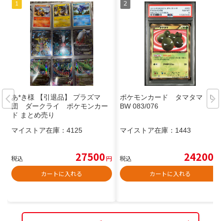
あ*き様 【引退品】 プラズマ
ポケモンカード タマタマ UR
団 ダークライ ポケモンカー
BW 083/076
ド まとめ売り
マイストア在庫：
4125
マイストア在庫：
1443
27500
24200
税込
円
税込
円
カートに入れる
カートに入れる