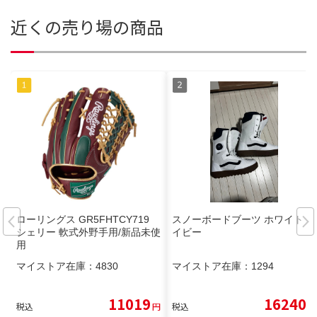
近くの売り場の商品
ローリングス GR5FHTCY719
スノーボードブーツ ホワイト ネ
シェリー 軟式外野手用/新品未使
イビー
用
マイストア在庫：
4830
マイストア在庫：
1294
11019
16240
税込
円
税込
円