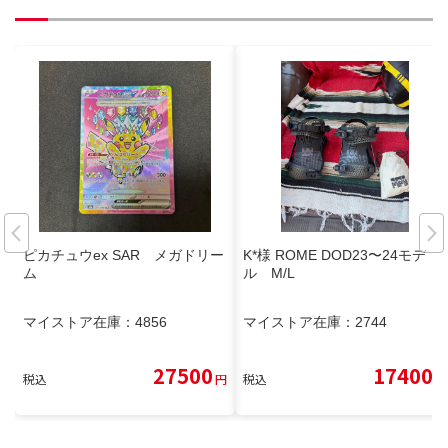
ピカチュウex SAR メガドリー
K*様 ROME DOD23〜24モデ
ム
ル M/L
マイストア在庫：
4856
マイストア在庫：
2744
27500
17400
税込
円
税込
円