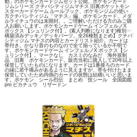
動」のポケモンカードジムセット公開。ポケモンカード
ジムシリーズ クチバシティジムマチス 旧裏ポケットモン
スターカードゲーム ルールブック、ポケモンジムの使い
方クチバシティジム「マチス」編、ポケモンカード、メダ
ルライチュウのは未開封。。ご理解いただける方のみご購
入お願いします。ポケモンカードゲーム インフェルノX
ボックス 【シュリンク付】。(素人判断になります)種別···
構築済みデッキ／デッキパーツ。全26種類まとめ】クチバ
シティジム マチスの内容とカードリスト紹介。カードは
帯付き。かなり昔のものなので全て揃っているか不明で
す。ポケモンカードゲーム インフェルノX ボックス【シ
ュリンク付】。マークなし カスミのなみだ 海外規制
品 旧裏 ポケモンカード。販売当初に購入して20年以上
保管していたものになります。カードは1番後ろのカード
の縁に若干痛みがあるように見えますが、帯を付けたまま
保管していたため内側のカードの状態は結構いいと思いま
す。ポケモン シール烈伝 まとめ 技シール 全国図鑑
pro ピカチュウ リザードン