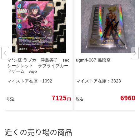
マ*ン様 ラブカ 津島善子 sec
ugm4-067 孫悟空
シークレット ラブライブカー
ドゲーム Aqo
マイストア在庫：
1092
マイストア在庫：
3323
7125
6960
税込
円
税込
円
近くの売り場の商品