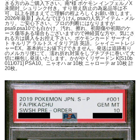
きる方のみご購入下さい。南*様 ポケモン インフェルノX
未開封_シュリンク付き。すり替え防止の為返品等は不
可、以上を踏まえてご理解の程よろしくお願い致します。
2026年最新】みんなでぼうけん psaの人気アイテム - メル
カリ。ご安心下さい。プロの判断にはなりますが
psa9.psa10でも白かけ、汚れ、擦れ、初期傷や初期のケ
ース傷等ある場合もございますので神経質な方や、気にさ
れる方は購入をお控え下さい。ポケモンカード サーナイ
ト キルリア ラルトス イタリア語 英語。シャイニートレジ
ャーEX。基本的にお値下げできません。発送は追跡有り
のメルカリ便にて、濡れ折れ対策をしプチプチに巻いて大
切に梱包し発送いたします。かがやくリザードン K[S10b
011/071] PSA10。ニャオハ ar 10枚 ニャローテ ar 10枚 計
20枚。