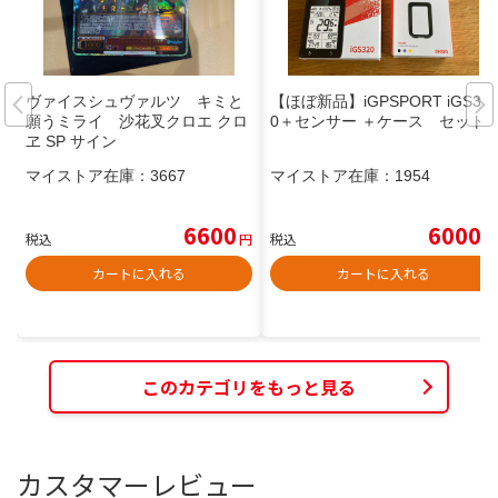
ヴァイスシュヴァルツ キミと
【ほぼ新品】iGPSPORT iGS32
願うミライ 沙花叉クロエ クロ
0＋センサー ＋ケース セット
ヱ SP サイン
マイストア在庫：
3667
マイストア在庫：
1954
6600
6000
税込
円
税込
円
カートに入れる
カートに入れる
このカテゴリをもっと見る
カスタマーレビュー