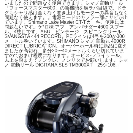
いましたので問題なく使用できます。シマノ電動リール
「フォースマスター600」の新機能を鯛ラバ目線で。ドラ
グもシャリ感は全くなく巻き上げもモーターの異音もなく
問題なく使えます。。電源コードのカプラー部にサビが出
ています。Shimano Lake Master CT-Tカーキ。使用には
問題ないです。ケ*ロ様 アブ アンバサダー4600 スプー
ル。4枚目です。ABU ビンテージ スピニングリール
SVANGSTA 444 RECORD。PEラインは4号を200か300
メートル巻いています。SHIMANO シマノ 電動丸 4000R
DIRECT LUBRICATION。オーバーホール時に新品に変え
ましたが高切れ、多分20〜40メートルくらい切れていま
すのでおまけ程度になります。オービス-フライリール。
以上を踏まえてノンクレ、ノンリタでお願いします。シマ
ノ 電動リール DIGITANA SLS TM3000XT 25シ108。