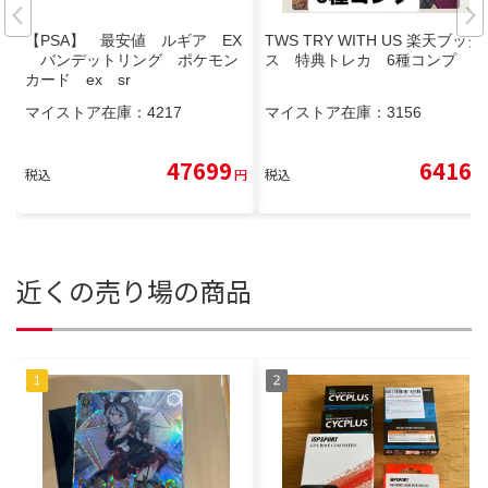
【PSA】 最安値 ルギア EX
TWS TRY WITH US 楽天ブック
バンデットリング ポケモン
ス 特典トレカ 6種コンプ
カード ex sr
マイストア在庫：
4217
マイストア在庫：
3156
47699
6416
税込
円
税込
円
近くの売り場の商品