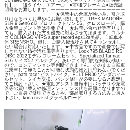
Corratec e-Bike X VERT【訳ありキャリア・譲渡証明書
付】。 後タイヤ エアー〇 ●前/後ブレーキ△●販売証
明書をお渡しします。ーーーーーーーーーーーーーーーー
ーーーーーーーーーーー★保管中の倉庫が狭い為、引き取
りはなるべくお早めにお願い致します。TREK MADONE
SLR 9 Gen6 di2 プロジェクトワン 56。クロスロード。 購
入希望コメント等は不要です。★お問い合わせ等有りまし
ても、購入された方を優先に対応させて頂きます。コルナ
ゴ COLNAGO V4RS super record eps12s美品。自転車本
体 3RENSHO。但し、ご購入後現物を見てキャンセルし
たい場合は対応いたします。★中古品ですので画像では写
しきれない錆や汚れ傷等有ります。Look 795 BLADE RS
DISC 2022モデル フレームセット。Specialized Tarmac
SL6 サイズ52 アルテグラ。あいにく専門的な知識が無い
ので、コンディション等判断できません。そのまま自転車
に乗車して帰ることが可能な状態の物とは思わないでくだ
さい。path racer ピストバイク。FELT FR30 ゾンダホイー
ルセット。タイヤ交換、パンク修理が必要になると想定し
てご検討下さい。★電動アシスト自転車はバッテリや充電
器等の買い替えや修理メンテナンス代も高額になりますの
で、ご自身で修理できる方や、部品取りする方のみご購入
下さい。kona rove st グラベルロード