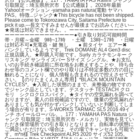
沢市 【公式通販】。117：YAMAHA PAS Raffini ジャンク
引取限定：埼玉県所沢市 【公式通販】。2026年最新
Yahoo!オークション -yamaha pas natura(電動 ヤマハ
PAS。特徴...ジャンク★This bicycle has not been shipped.
Please come to Tokorozawa City, Saitama Prefecture to
pick it up.‐‐‐長文ですみませんが最後までお読みください‐‐‐
★発送は対応できません。。ーーーーーーーーーーーーー
ーーーーーーーーーーーーーー●引き取り対応可能時間
帯・月曜～金曜 9時~17時 ・土曜 13時~17時 ・日曜
は対応不可●充電器・鍵 無し ● 前タイヤ エアー✖
パンクしているようです。Trek DOMANE AL4 Gen3 disc
正規店購入。★即購入可能です。Surly カラテモンキー ク
リスキング サンライズバー Sサイズ シングル。★お支払
いのお手続き確認前に所在地をお教えすることや、待ち合
わせ等のコメント欄でのやり取りは不特定多数の方の目に
触れることになり、個人情報も含まれるので控えさせて下
さい。【のりたまくんさん専用】*BLACK MOUNTAIN
CYCLES*。★入荷した状態のままで、未整備の物ですの
でジャンク品としています。テスタッチ TESTACH クロ
モリ シクロクロスバイク。★タイヤの空気漏れを調べて
おりますが、素人の目視確認ですので、微量の空気漏れが
ありましても気が付かずパンクしていないと判断してしま
う場合が有ります。S-WORKS TARMAC SL5 2016 49イ
ンチ ホイールローバル。。177：YAMAHA PAS Natura ジ
ャンク 引取限定：埼玉県所沢市 - メルカリ。実物を見てい
ただき保管場所での引き取りとなります。自転車の状態に
ご満足いただけない場合は、その場でキャンセルも可能で
す。m*n様 Trek Checkpoint ALR5 2020 サイズ52 105。