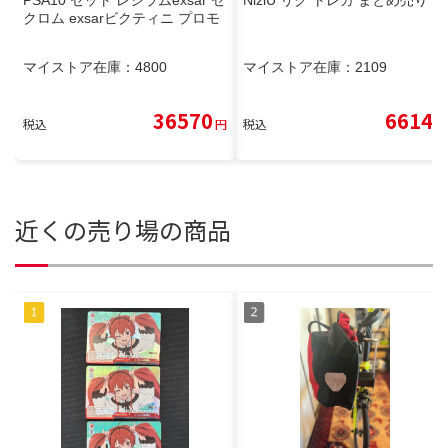
PSA10 セット レシラムexsar ゼ
NiziU リク トレカ まとめ売り
クロム exsarビクティニ プロモ
マイストア在庫：
4800
マイストア在庫：
2109
36570
6614
税込
円
税込
円
近くの売り場の商品