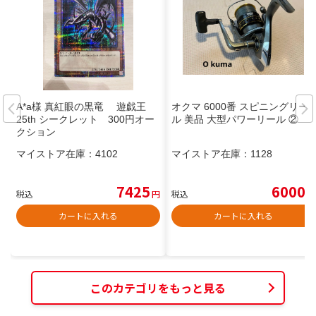
A*a様 真紅眼の黒竜 遊戯王
オクマ 6000番 スピニングリー
25th シークレット 300円オー
ル 美品 大型パワーリール ②
クション
マイストア在庫：
4102
マイストア在庫：
1128
7425
6000
税込
円
税込
円
カートに入れる
カートに入れる
このカテゴリをもっと見る