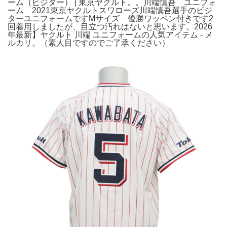
ーム（ビジター） | 東京ヤクルト。。川端慎吾 ユニフォ
ーム 2021東京ヤクルトスワローズ川端慎吾選手のビジ
ターユニフォームですMサイズ 優勝ワッペン付きです2
回着用しましたが、目立つ汚れはないと思います。2026
年最新】ヤクルト 川端 ユニフォームの人気アイテム - メ
ルカリ。（素人目ですのでご了承ください）