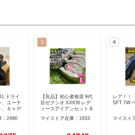
1 ドライ
【良品】初心者推奨 9代
レア！！ 
ン、ユーテ
目ゼクシオ XXIO9 レデ
SFT 7W
ト、キャデ
ィースアイアンセット 6
本L
庫：
2480
マイストア在庫：
1933
マイスト