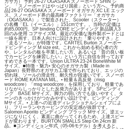
ガサカ） 予約 26-27 OGASAKA スノーボード SHIN シ
ン。「スノーボードはやっぱり国産」という方へ。予約商
品] 26-27 OGASAKA スノーボード オガサカ XC LE エック
ス。スノーボード界の最高峰ファクトリー「オガサカ
（OGASAKA）」で製造された、Scooter（スクーター）
の名機「EL（イーエル）」151cmです。。当時の定価は
約85,000円。SP binding CORE ビンディング 新品購入3
回のみ使用 コアサイズM。最近の安価な海外製ボードとは
一線を画す、日本人向けに設計された「乗りやすさ」と
「走るソール」が特徴です。CARTEL Burton スノーボー
ドビンディング M size est。これから始める初心者の方
や、レンタルの板を卒業したい方、あるいは「昔の良い板
でカービングを練習したい」という方に自信を持っておす
すめできる一本です。Union ULTRA 23-24 BoneWhite M
サイズ。■特徴・魅力• 安心のオガサカ製（Made in
Japan）長野県のオガサカ工場で作られており、エッジの
切れ味、ソールの滑走性、耐久性が段違いです。スノーボ
ード ROME KATANA M/L。• 軽量＆高反発（msg
woodcore）「msg woodcore」を採用しており、軽量であ
りながらしっかりとした反発力があります。SPビンディ
ング BASE Mサイズ。脚力の弱い方でも扱いやすく、タ
ーンのきっかけがつかみやすい設計です。ビンディング
Mサイズ。• 上達への近道ディレクショナルシェイプによ
り、フリーランやカービングの安定感が抜群です。
Salomon Aporito ビンディング ブラック Mサイズ。逆エッ
ジになりにくく、素直に曲がってくれるため、上達スピー
ドが変わります。BURTON SMALLS Step On 24cm 新
品。■コンディション年式（05-06モデル）を考えると、