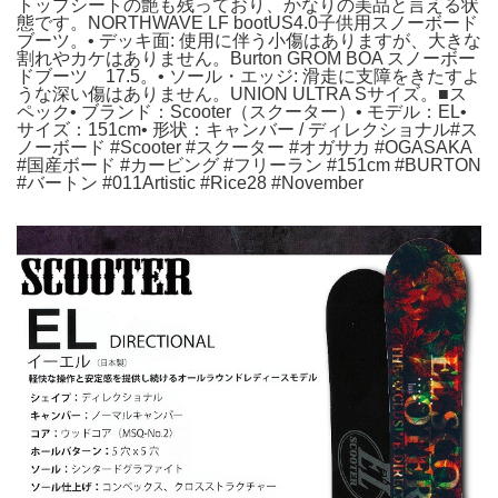
トップシートの艶も残っており、かなりの美品と言える状
態です。NORTHWAVE LF bootUS4.0子供用スノーボード
ブーツ。• デッキ面: 使用に伴う小傷はありますが、大きな
割れやカケはありません。Burton GROM BOA スノーボー
ドブーツ 17.5。• ソール・エッジ: 滑走に支障をきたすよ
うな深い傷はありません。UNION ULTRA Sサイズ。■ス
ペック• ブランド：Scooter（スクーター）• モデル：EL•
サイズ：151cm• 形状：キャンバー / ディレクショナル#ス
ノーボード #Scooter #スクーター #オガサカ #OGASAKA
#国産ボード #カービング #フリーラン #151cm #BURTON
#バートン #011Artistic #Rice28 #November