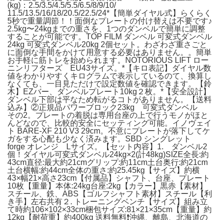
(kg)：2.5/3.5/4.5/5.5/6.5/8/9/10/
11.5/13.5/16/18/20.5/22.5/24*【簡単ダイヤル式】らくらく
5秒で重量調節！！面倒なプレートの付け替えは不要です♪
2.5kg〜24kgまでの重さを、1つのダンベルで簡単に調整
することが可能です。TOP FILM ダンベル 可変式ダンベル
24kg 可変式ダンベル20kg 2個セット。わざわざ重さごと
に面倒な手間をかけて用意する必要はありません。。簡単
お手軽に筋トレを始められます。NOTORIOUS LIFT ロー
ニンリフターズ EU43サイズ。*【キロ表記】ダイヤル数
値をわかりやすくキログラムで表示しているのて、換算し
なくても、一目見ただけで設定数値を確認できます。【鈴
木】EZバー、ダンベルプレート10kg２枚。*【安全設計】
ダンベル下部は平なため転がるコトがありません。【送料
込み】②正規品パワーブロック23kg 可変式ダンベル
その2。プレートの着脱は専用台座の上で行うモノがほと
んどなので、比較的安全にセッティング可能。イノヴェイ
ト BARE-XF 210 V3 29cm。不意にプレートが落下してケ
ガをする心配も少なく済みます。SBD シングレット
forge オレンジ Lサイズ。【セット内容】1. ダンベル2
個！ダイヤル可変式ダンベル24kg×2(計48kg)SIZE全長:約
43cm直径:最大約21cmグリップ:約11cm土台奥行:約21cm
土台横幅:約44cm全体の重さ:約25.45kg【サイズ】約横
43×幅21×高さ23cm【付属品】シャフト、台座、プレート
10枚【重量】本体:24kg台座:2kg【カラー】黒赤【素材】
スチール、鉄、ABS【ゴルフシャフト素材】スチール【利
き手】左右共有２. トレーニングベンチ【サイズ】組み立
て時約106×102×33cm梱包サイズ:81×21×35cm【重量】約
12kg【耐荷重】約400kg 送料無料❗️沖縄、離島、北海道の