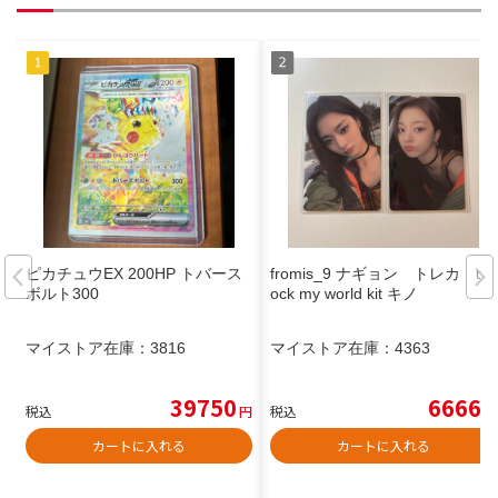
ピカチュウEX 200HP トバース
fromis_9 ナギョン トレカ unl
ボルト300
ock my world kit キノ
マイストア在庫：
3816
マイストア在庫：
4363
39750
6666
税込
円
税込
円
カートに入れる
カートに入れる