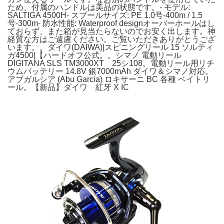
ため、付属のハンドルは美品の状態です。- モデル:
SALTIGA 4500H- スプールサイズ: PE 1.0号-400m / 1.5
号-300m- 防水性能: Waterproof designオーバーホールはし
ておらず、また箱が見当たらないのでお安く出します。神
経質な方はご遠慮ください。ご覧いただきありがとうござ
います。。ダイワ(DAIWA)|スピニングリール 15 ソルティ
ガ4500|【ハードオフ公式。。シマノ 電動リール
DIGITANA SLS TM3000XT 25シ108。電動リール用リチ
ウムバッテリー 14.8V 銀7000mAh ダイワ＆シマノ対応。
アブガルシア (Abu Garcia) ロキサーニ BC 各種 ベイトリ
ール。【新品】ダイワ 紅牙 X IC