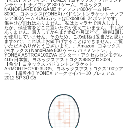
【公式】オンライン。YONEX（ヨネックス） バドミント
ンラケット ナノフレア 800 ゲーム。ヨネックス
NANOFLARE 800 GAME ナノフレア800ゲーム NF-
800G。ヨネックス(YONEX) バドミントンラケット ナノフ
レア800ゲーム 4UG5ガットはExbolt 68, 24ポンドです。
傷やひび割れはありません。 私はヒマラヤで購入しまし
たが、保証書をどこに置いたのか覚えていません。申し訳
ありません。購入してからまだ約2か月ほどで、毎週1回し
か使用していません。そのため、この価格は妥当だと思い
ますので、これ以上お値下げすることはできません。ご覧
いただきありがとうございます。。Amazon | ヨネックス
(ヨネックス) NanoFlare 800 ゲーム バドミントン。。
YONEX ASTROX100ZVA ビクター・アクセルセンモデル
4U5 日本製。ヨネックスアストロクス88Sプロ2024。
【希少】ヨネックス バドミントン ラケット
ARMORTEC700 3UG5。ヨネックスアストロクス100ツア
ー。【超希少】YONEX アークセイバー10 プレミアム
2012 SP 3U G5