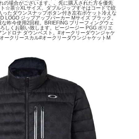
切れの場合がございます。。先に購入された方を優先
ベスト☆茶☆XLサイズ。ダブルジップすそはコードで絞
入ったダウンスナップボタン付き左右ポケット冷えな
 LOGO ジップアップパーカー Mサイズ ブラック。
貴重な昨今使用2回程。BRIEFING ブリーフィングウェ
ろしくお願い致します。ピージージー PGG ポリエ
クアンドロナ ダウンベスト。#オークリーダウンジャケ
#オークリースカル#オークリーダウンジャケットM