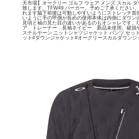
天市場】オークリー ゴルフ ウェア メンズ スカ
致します。TFW49 パーカー。予めご了承ください
れます脇下前後は可動しやすいようにストレッチ首
いように手の甲側が長めの使用本体は内側にダウンの縫い
見頃と袖の見た目の違いがあるのもオシャレです。Cph/Go
ア トレーナー 長袖ネイビー 新品未使用。破損や汚
ステルヤーン ニットシャツジャケット パンツ セット
ット#ダウンジャケット#オークリースカルダウンジ