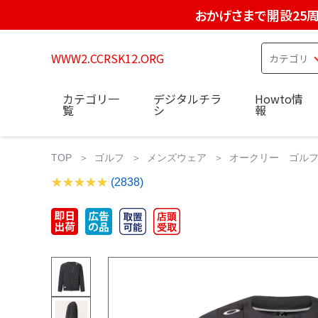
おかげさまで開設25
WWW2.CCRSK12.ORG
カテゴリ一
デジタルチラ
Howto情
覧
シ
報
TOP
ゴルフ
メンズウェア
オークリー ゴルフ ス
(2838)