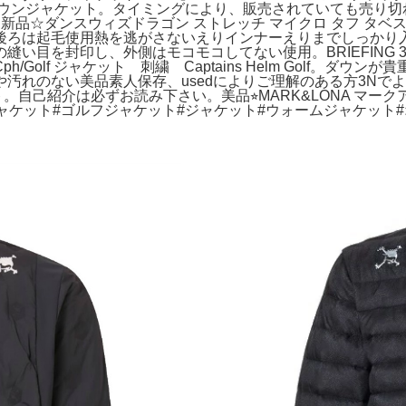
ル ダウンジャケット。タイミングにより、販売されていても売り
。新品☆ダンスウィズドラゴン ストレッチ マイクロ タフ タ
後ろは起毛使用熱を逃がさないえりインナーえりまでしっかり
目を封印し、外側はモコモコしてない使用。BRIEFING 3D
lf ジャケット 刺繍 Captains Helm Golf。ダウンが
れのない美品素人保存、usedによりご理解のある方3Nでよ
。自己紹介は必ずお読み下さい。美品⭐︎MARK&LONA マー
ャケット#ゴルフジャケット#ジャケット#ウォームジャケット