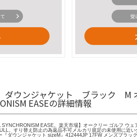
いて
受
る
ウンジャケット ブラック M オーク
RONISM EASEの詳細情報
LL SYNCHRONISM EASE。楽天市場】オークリー ゴルフ 
L。すり替え防止の為返品不可メルカリ規定の未使用に近い分類【OAKLEY
ウンジャケット sizeM』412444JP 17FW メンズブ