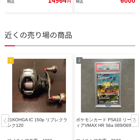
14964
6000
税込
円
税込
円
近くの売り場の商品
21KOHGA IC 150p リブレクラ
ポケモンカード PSA10 リーフ
ンク120
ィアVMAX HR S6a 089/069