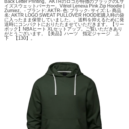
Back Letter Printing。AKTRのロゴが特徴のブラックのLサ
イズスウェットパーカー。Vitriol Lenexa Pink Zip Hoodie |
Zumiez。- ブランド: AKTR- 色: ブラック- サイズ: L- 商品
名: AKTR LOGO SWEAT PULLOVER HOODIE購入時の袋
に入ったまま保管していました。。送料を抑えるために発
送時にコンパクトにおりたたませていただきます。【リー
ボック】NBAヒート XLセットアップ。ご覧いただきあり
がとうございます。【美品】ハーツ 指定ジャージ 上
下 【130】。