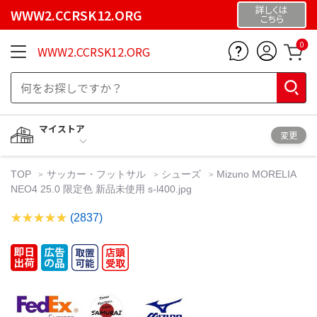
詳しくは
WWW2.CCRSK12.ORG
こちら
0
WWW2.CCRSK12.ORG
マイストア
変更
TOP
サッカー・フットサル
シューズ
Mizuno MORELIA
NEO4 25.0 限定色 新品未使用 s-l400.jpg
(2837)