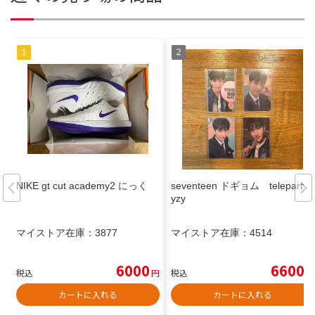
NIKE gt cut academy2 にっく
seventeen ドギョム teleparty
yzy
マイストア在庫：
3877
マイストア在庫：
4514
6000
6600
税込
円
税込
円
カートに入れる
カートに入れる