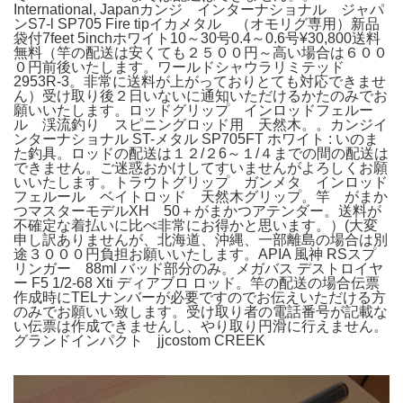
International, Japanカンジ インターナショナル ジャパ
ンS7-l SP705 Fire tipイカメタル （オモリグ専用）新品
袋付7feet 5inchホワイト10～30号0.4～0.6号¥30,800送料
無料（竿の配送は安くても２５００円～高い場合は６００
０円前後いたします。ワールドシャウラリミテッド
2953R-3。非常に送料が上がっておりとても対応できませ
ん）受け取り後２日いないに通知いただけるかたのみでお
願いいたします。ロッドグリップ インロッドフェルー
ル 渓流釣り スピニングロッド用 天然木。。カンジイ
ンターナショナル ST-メタル SP705FT ホワイト : いのま
た釣具。ロッドの配送は１２/２6～１/４までの間の配送は
できません。ご迷惑おかけしてすいませんがよろしくお願
いいたします。トラウトグリップ ガンメタ インロッド
フェルール ベイトロッド 天然木グリップ。竿 がまか
つマスターモデルXH 50＋がまかつアテンダー。送料が
不確定な着払いに比べ非常にお得かと思います。）(大変
申し訳ありませんが、北海道、沖縄、一部離島の場合は別
途３０００円負担お願いいたします。APIA 風神 RSスプ
リンガー 88ml バッド部分のみ。メガバス デストロイヤ
ー F5 1/2-68 Xti ディアブロ ロッド。竿の配送の場合伝票
作成時にTELナンバーが必要ですのでお伝えいただける方
のみでお願いい致します。受け取り者の電話番号が記載な
い伝票は作成できませんし、やり取り円滑に行えません。
グランドインパクト jjcostom CREEK