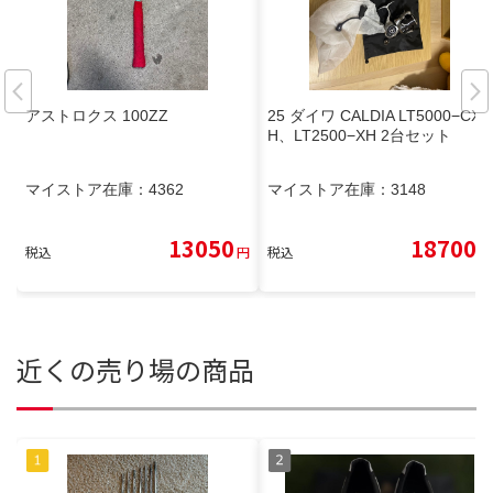
アストロクス 100ZZ
25 ダイワ CALDIA LT5000−CX
H、LT2500−XH 2台セット
マイストア在庫：
4362
マイストア在庫：
3148
13050
18700
税込
円
税込
円
近くの売り場の商品