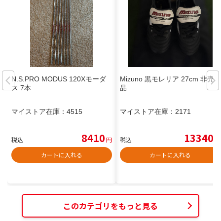
N.S.PRO MODUS 120Xモーダ
Mizuno 黒モレリア 27cm 非売
ス 7本
品
マイストア在庫：
4515
マイストア在庫：
2171
8410
13340
税込
円
税込
円
カートに入れる
カートに入れる
このカテゴリをもっと見る