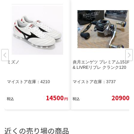
ミズノ
炎月エンゲツ プレミアム151PG
& LIVREリブレ クランク120
マイストア在庫：
4210
マイストア在庫：
3737
14500
20900
税込
円
税込
円
近くの売り場の商品