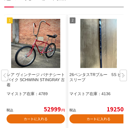
レア ヴィンテージ バナナシート
26ベンタスTRブルー 5S ピン
バイク SCHWINN STINGRAY 古
スリーブ
着
マイストア在庫：
4789
マイストア在庫：
4136
52999
19250
税込
円
税込
円
カートに入れる
カートに入れる