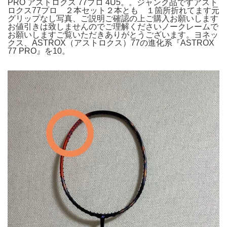
PRO アストロクス 77プロ 4U5。。ジャンク品ですアスト
ロクス77プロ ２本セット２本とも １箇所折れてます元
グリップなし写真、ご説明ご確認の上ご購入お願いします
お値引きは致しませんのでご理解くださいノークレームで
お願いしますご覧いただきありがとうございます。ヨネッ
クス、ASTROX（アストロクス）77の進化系『ASTROX
77 PRO』を10。