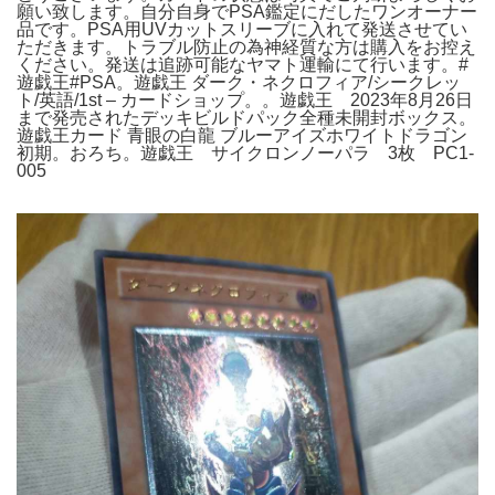
願い致します。自分自身でPSA鑑定にだしたワンオーナー
品です。PSA用UVカットスリーブに入れて発送させてい
ただきます。トラブル防止の為神経質な方は購入をお控え
ください。発送は追跡可能なヤマト運輸にて行います。#
遊戯王#PSA。遊戯王 ダーク・ネクロフィア/シークレッ
ト/英語/1st – カードショップ。。遊戯王 2023年8月26日
まで発売されたデッキビルドパック全種未開封ボックス。
遊戯王カード 青眼の白龍 ブルーアイズホワイトドラゴン
初期。おろち。遊戯王 サイクロンノーパラ 3枚 PC1-
005