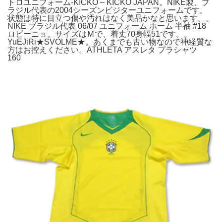
トロユニフォーム-KICKO – KICKO JAPAN。NIKE製、ブ
ラジル代表の2004シーズンビジターユニフォームです。
状態は特に目立つ傷や汚れはなく美品かなと思います。。
NIKE ブラジル代表 06/07 ユニフォーム ホーム 半袖 #18
ロビーニョ。サイズはＭで、着丈70身幅51です。。
YuEJiRi★SVOLME★。あくまでも古い物なので神経質な
方はお控えください。ATHLETA アスレタ プラシャツ
160