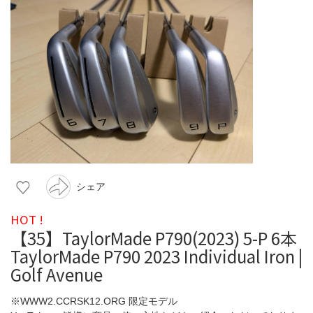
シェア
HOT !
【35】TaylorMade P790(2023) 5-P 6本
TaylorMade P790 2023 Individual Iron |
Golf Avenue
※WWW2.CCRSK12.ORG 限定モデル