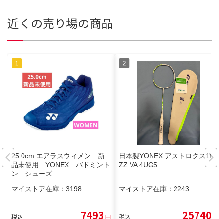
近くの売り場の商品
25.0cm エアラスウィメン 新
日本製YONEX アストロクス100
品未使用 YONEX バドミント
ZZ VA 4UG5
ン シューズ
マイストア在庫：
3198
マイストア在庫：
2243
7493
25740
税込
円
税込
円