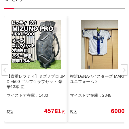
【貴重レフティ】ミズノプロ JP
横浜DeNAベイスターズ MAKI
X E500 ゴルフクラブセット 豪
ユニフォーム 2
華13本 左
マイストア在庫：
1480
マイストア在庫：
2845
45781
6000
税込
円
税込
円